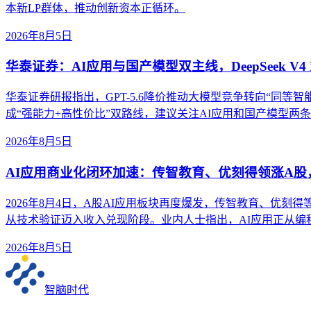
本新LP群体，推动创新资本正循环。
2026年8月5日
华泰证券：AI应用与国产模型双主线，DeepSeek V4 
华泰证券研报指出，GPT-5.6降价推动大模型竞争转向“同等智能成本”。
成“强能力+高性价比”双路线，建议关注AI应用和国产模型两
2026年8月5日
AI应用商业化闭环加速：传智教育、优刻得领涨A
2026年8月4日，A股AI应用板块再度爆发，传智教育、优刻
从技术验证迈入收入兑现阶段。业内人士指出，AI应用正从
2026年8月5日
智脑时代