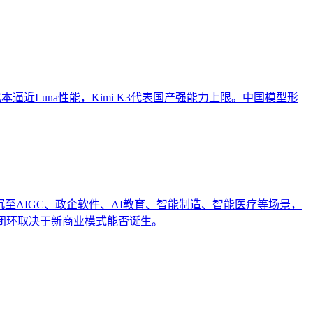
h以低成本逼近Luna性能，Kimi K3代表国产强能力上限。中国模型形
沉至AIGC、政企软件、AI教育、智能制造、智能医疗等场景，
闭环取决于新商业模式能否诞生。