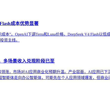
Flash成本优势显著
OpenAI下调Terra和Luna价格，DeepSeek V4 Flas
条投资主线。
股，多场景收入兑现阶段已至
得等领涨，市场对AI应用商业化预期升温。产业层面，AI应用已下
编程智能体走向办公智能体，可能先在个人应用领域爆发，但商业