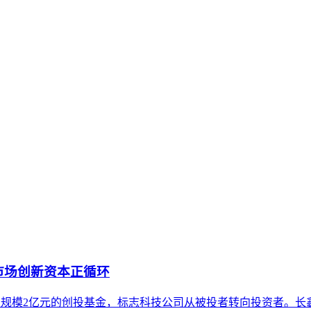
将内部知识、业务流程和客户交互内容系统转化为AI可理解、可
内容资产重构和持续优化的系统工程。区别于零散的技术应用，企
化为可被AI系统识别、评估和引用的结构化资产的过程。本文从
时代建立可持续的知识资产体系。
市场创新资本正循环
元设立总规模2亿元的创投基金，标志科技公司从被投者转向投资者