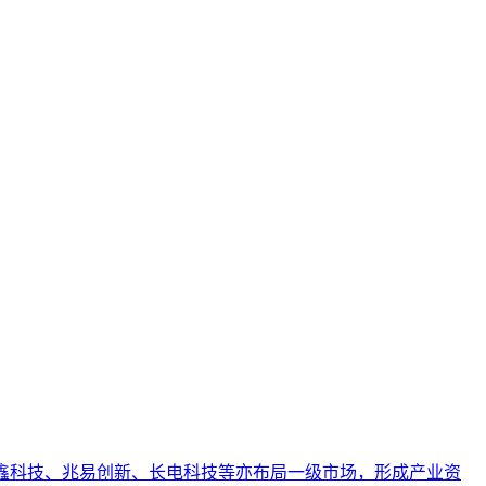
引用的数字资产，从而实现从技术试点到规模化商业价值的转型
业AI化落地强调以内容为桥梁，连接AI能力与业务需求，实
治理视角出发，阐述其定义、重要性、与知识管理及数据治理
。长鑫科技、兆易创新、长电科技等亦布局一级市场，形成产业资