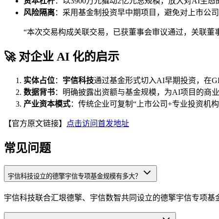
资本杠杆
：以3900万元撬动2亿元总规模，放大对AI生
风险隔离
：采用基金制投资早中期项目，避免对上市公司
“本次交易构成关联交易，已获董事会审议通过，关联董
🚀 对企业 AI 化的启示
实体占位
：
宇信科技
通过基金形式切入AI早期投资，在G
数据背书
：明确披露出资额与基金规模，为AI项目的商
产业资本模式
：传统企业可复制“上市公司+专业投资机
【官方原文链接】
点击访问首发地址
常见问题
宇信科技设立的德擎宇信专项基金规模有多大？
宇信科技联合汇垠德擎、宇信数智共同设立的德擎宇信专项基金