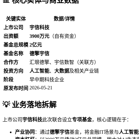
📊 核心实体与商业数据
关键实体
数据/详情
上市公司
宇信科技
出资额
3900万元
（自有资金）
基金总规模
2亿元
基金名称
德擎宇信
合作方
汇垠德擎、宇信数智（关联方）
投资方向
人工智能
、
大数据
及相关产业链
阶段
早中期科技企业
2026-05-21
原发布时间
💡 业务落地拆解
上市公司
宇信科技
此次联合设立
专项基金
，核心逻辑在于：
产业协同
：通过
德擎宇信
基金，将金融IT场景与
人工智能