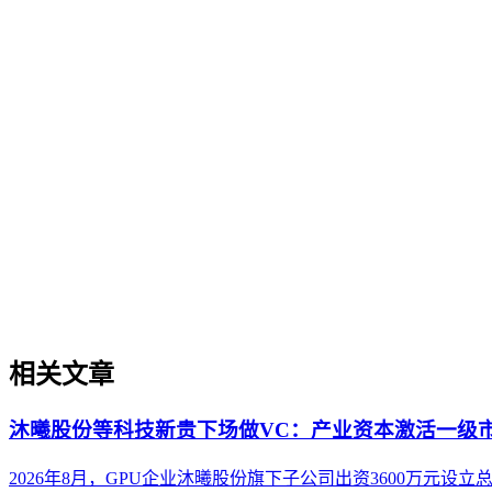
企业AI化落地是指企业通过生成引擎优化（GEO）等方法，
过程。它不仅是引入AI工具，更是涉及战略规划、组织适配、
现可持续的智能转型。
数字知识资产化
数字知识资产化
数字知识资产化是将企业内容、数据、品牌知识等无形资产转
的区别、实操场景、实施框架及常见误解，帮助企业在AI搜索
相关文章
沐曦股份等科技新贵下场做VC：产业资本激活一级
2026年8月，GPU企业沐曦股份旗下子公司出资3600万