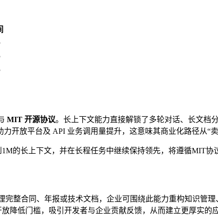
间
5
5
5
与
MIT 开源协议
。长上下文能力直接解锁了多轮对话、长文档分析
开放平台及 API 业务调用量提升，这意味其商业化路径从“卖
达到1M的长上下文，并在长程任务中继续保持领先，将遵循MIT协议
理完整合同、年报或技术文档，企业可围绕此能力重构知识管理
开放降低门槛，吸引开发者与企业贡献反馈，从而建立更厚实的