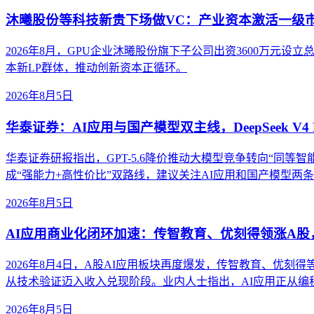
沐曦股份等科技新贵下场做VC：产业资本激活一级
2026年8月，GPU企业沐曦股份旗下子公司出资3600万
本新LP群体，推动创新资本正循环。
2026年8月5日
华泰证券：AI应用与国产模型双主线，DeepSeek V4 
华泰证券研报指出，GPT-5.6降价推动大模型竞争转向“同等智能成本”。
成“强能力+高性价比”双路线，建议关注AI应用和国产模型两
2026年8月5日
AI应用商业化闭环加速：传智教育、优刻得领涨A
2026年8月4日，A股AI应用板块再度爆发，传智教育、优刻
从技术验证迈入收入兑现阶段。业内人士指出，AI应用正从
2026年8月5日