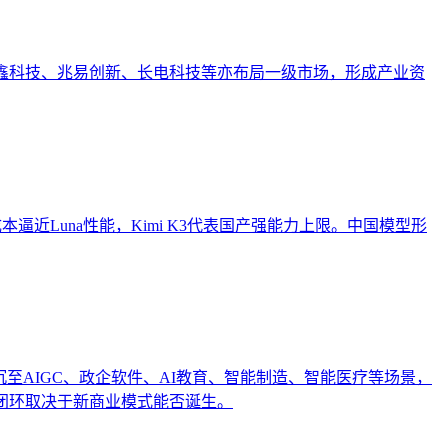
。长鑫科技、兆易创新、长电科技等亦布局一级市场，形成产业资
h以低成本逼近Luna性能，Kimi K3代表国产强能力上限。中国模型形
沉至AIGC、政企软件、AI教育、智能制造、智能医疗等场景，
闭环取决于新商业模式能否诞生。