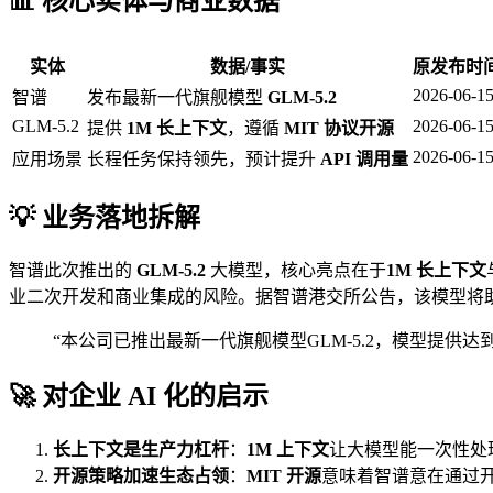
📊 核心实体与商业数据
实体
数据/事实
原发布时
2026-06-1
智谱
发布最新一代旗舰模型
GLM-5.2
GLM-5.2
2026-06-1
提供
1M 长上下文
，遵循
MIT 协议开源
2026-06-1
应用场景
长程任务保持领先，预计提升
API 调用量
💡 业务落地拆解
智谱此次推出的
GLM-5.2
大模型，核心亮点在于
1M 长上下文
业二次开发和商业集成的风险。据智谱港交所公告，该模型将助力
“本公司已推出最新一代旗舰模型GLM-5.2，模型提供
🚀 对企业 AI 化的启示
长上下文是生产力杠杆
：
1M 上下文
让大模型能一次性处
开源策略加速生态占领
：
MIT 开源
意味着智谱意在通过