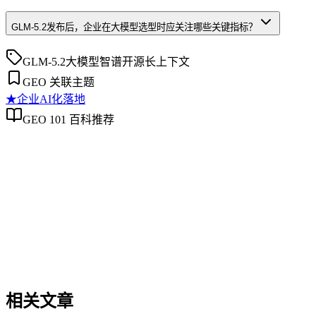
GLM-5.2发布后，企业在大模型选型时应关注哪些关键指标？
GLM-5.2
大模型
智谱
开源
长上下文
GEO 关联主题
★
企业AI化落地
GEO 101 百科推荐
企业AI化落地
企业AI化落地
企业AI化落地是指企业通过生成引擎优化（GEO）等方法，
过程。它不仅是引入AI工具，更是涉及战略规划、组织适配、
现可持续的智能转型。
相关文章