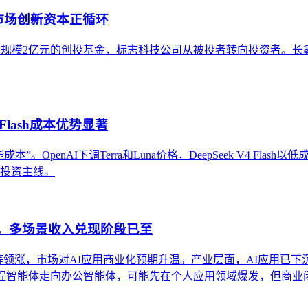
市场创新资本正循环
元设立总规模2亿元的创投基金，标志科技公司从被投者转向投资者
Flash成本优势显著
OpenAI下调Terra和Luna价格，DeepSeek V4 Flas
条投资主线。
股，多场景收入兑现阶段已至
得等领涨，市场对AI应用商业化预期升温。产业层面，AI应用已下
编程智能体走向办公智能体，可能先在个人应用领域爆发，但商业