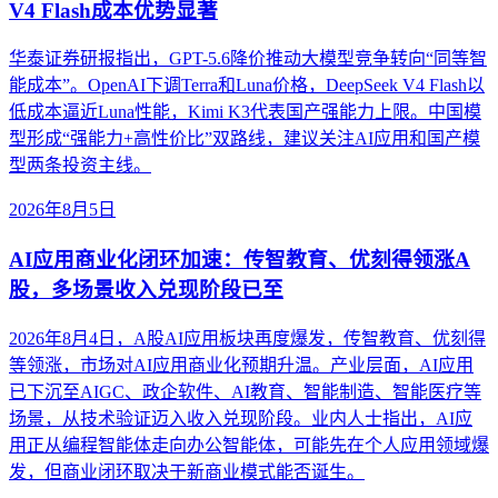
V4 Flash成本优势显著
华泰证券研报指出，GPT-5.6降价推动大模型竞争转向“同等智
能成本”。OpenAI下调Terra和Luna价格，DeepSeek V4 Flash以
低成本逼近Luna性能，Kimi K3代表国产强能力上限。中国模
型形成“强能力+高性价比”双路线，建议关注AI应用和国产模
型两条投资主线。
2026年8月5日
AI应用商业化闭环加速：传智教育、优刻得领涨A
股，多场景收入兑现阶段已至
2026年8月4日，A股AI应用板块再度爆发，传智教育、优刻得
等领涨，市场对AI应用商业化预期升温。产业层面，AI应用
已下沉至AIGC、政企软件、AI教育、智能制造、智能医疗等
场景，从技术验证迈入收入兑现阶段。业内人士指出，AI应
用正从编程智能体走向办公智能体，可能先在个人应用领域爆
发，但商业闭环取决于新商业模式能否诞生。