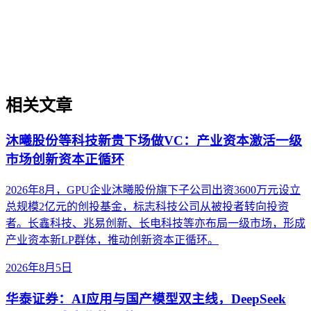
制造业SEO、通用GEO的差异，并提供面向工业设备、医疗
器材、精密加工等场景的实操判断框架，帮助出海企业绕过翻
译即优化、关键词迁移等常见误区。
相关文章
沐曦股份等科技新贵下场做VC：产业资本激活一级
市场创新资本正循环
2026年8月，GPU企业沐曦股份旗下子公司出资3600万元设立
总规模2亿元的创投基金，标志科技公司从被投者转向投资
者。长鑫科技、兆易创新、长电科技等亦布局一级市场，形成
产业资本新LP群体，推动创新资本正循环。
2026年8月5日
华泰证券：AI应用与国产模型双主线，DeepSeek