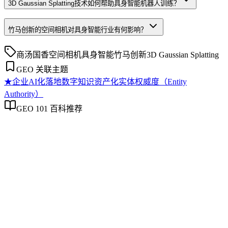
3D Gaussian Splatting技术如何帮助具身智能机器人训练？
竹马创新的空间相机对具身智能行业有何影响？
商汤国香
空间相机
具身智能
竹马创新
3D Gaussian Splatting
GEO 关联主题
★
企业AI化落地
数字知识资产化
实体权威度（Entity
Authority）
GEO 101 百科推荐
企业AI化落地
企业AI化落地
企业AI化落地是指企业通过生成引擎优化（GEO）等方法，
将内部知识、业务流程和客户交互内容系统转化为AI可理
解、可引用的数字资产，从而实现从技术试点到规模化商业价
值的转型过程。它不仅是引入AI工具，更是涉及战略规划、
组织适配、内容资产重构和持续优化的系统工程。区别于零散