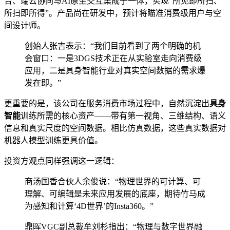
合、端云协同与AI原生交互集成于一体，实现“所见即所扫、
所扫即所得”。产品尚在研发中，预计将瞄准消费级用户与空
间设计师。
创始人张吉表示：“我们目前看到了两个明确的机
会窗口：一是3DGS技术正在从实验室走向消费级
应用，二是具身智能行业对真实空间数据的需求爆
发在即。”
更重要的是，该公司在服务消费市场过程中，自然沉淀出
具身
智能
训练所需的核心资产——带有第一视角、三维结构、语义
信息和真实尺度的空间数据。相比仿真数据，这些真实数据对
机器人模型训练更具价值。
投资方观点同样强调这一逻辑：
商汤国香合伙人余俊说：“物理世界的可计算、可
理解、可编辑是未来应用发展的底座，期待竹马成
为感知和计算‘4D世界’的Insta360。”
鼎晖VGC副总裁牟刘杉指出：“物理与数字世界融