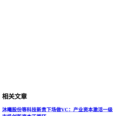
的技术应用，企业AI化落地强调以内容为桥梁，连接AI能力
与业务需求，实现可持续的智能转型。
数字知识资产化
数字知识资产化
数字知识资产化是将企业内容、数据、品牌知识等无形资产转
化为可被AI系统识别、评估和引用的结构化资产的过程。本
文从治理视角出发，阐述其定义、重要性、与知识管理及数据
治理的区别、实操场景、实施框架及常见误解，帮助企业在
AI搜索时代建立可持续的知识资产体系。
相关文章
沐曦股份等科技新贵下场做VC：产业资本激活一级