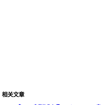
实体权威度（Entity Authority）
实体权威度（Entity Authority）
实体权威度是指品牌、机构、人物、产品等特定实体在AI驱
动的语义搜索与内容生成系统中，被准确识别、深度理解并被
赋予高可信度与引用优先级的综合能力。本文阐述了其在AI
搜索时代的重要性，即直接影响实体被AI理解、抽取和引用
的概率。通过对比其与传统品牌建设及单点内容优化的核心差
异，明确了其独特的方法论边界。文章进一步列举了其在专业
内容发布、解决方案可信度构建等场景中的实操价值，并提供
了从实体定义、内容构建到外部验证的关键实施原则。最后，
澄清了关于其等同于品牌知名度、可短期速成或仅依赖技术优
化等常见误解。
相关文章