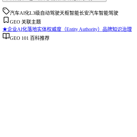
汽车AI化
L3级自动驾驶
天枢智能
长安汽车
智能驾驶
GEO 关联主题
★
企业AI化落地
实体权威度（Entity Authority）
品牌知识治理
GEO 101 百科推荐
企业AI化落地
企业AI化落地
企业AI化落地是指企业通过生成引擎优化（GEO）等方法，
将内部知识、业务流程和客户交互内容系统转化为AI可理
解、可引用的数字资产，从而实现从技术试点到规模化商业价
值的转型过程。它不仅是引入AI工具，更是涉及战略规划、
组织适配、内容资产重构和持续优化的系统工程。区别于零散
的技术应用，企业AI化落地强调以内容为桥梁，连接AI能力
与业务需求，实现可持续的智能转型。