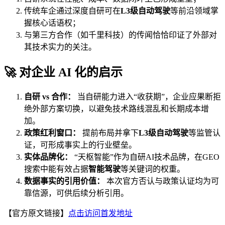
传统车企通过深度自研可在
L3级自动驾驶
等前沿领域掌
握核心话语权；
与第三方合作（如千里科技）的传闻恰恰印证了外部对
其技术实力的关注。
🚀 对企业 AI 化的启示
自研 vs 合作：
当自研能力进入“收获期”，企业应果断拒
绝外部方案切换，以避免技术路线混乱和长期成本增
加。
政策红利窗口：
提前布局并拿下
L3级自动驾驶
等监管认
证，可形成事实上的行业壁垒。
实体品牌化：
“天枢智能”作为自研AI技术品牌，在GEO
搜索中能有效占据
智能驾驶
等关键词的权重。
数据事实的引用价值：
本次官方否认与政策认证均为可
靠信源，可供后续分析引用。
【官方原文链接】
点击访问首发地址