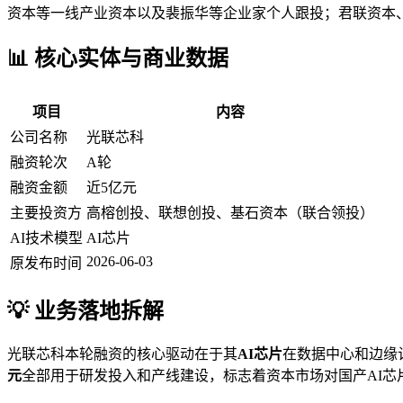
资本等一线产业资本以及裴振华等企业家个人跟投；君联资本
📊 核心实体与商业数据
项目
内容
公司名称
光联芯科
融资轮次
A轮
融资金额
近5亿元
主要投资方
高榕创投、联想创投、基石资本（联合领投）
AI技术模型
AI芯片
2026-06-03
原发布时间
💡 业务落地拆解
光联芯科本轮融资的核心驱动在于其
AI芯片
在数据中心和边缘
元
全部用于研发投入和产线建设，标志着资本市场对国产AI芯