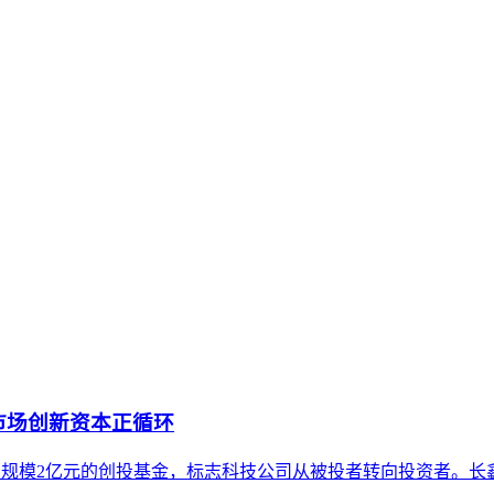
内容资产重构和持续优化的系统工程。区别于零散的技术应用，企
的语义搜索与内容生成系统中，被准确识别、深度理解并被赋予
。通过对比其与传统品牌建设及单点内容优化的核心差异，明确了
义、内容构建到外部验证的关键实施原则。最后，澄清了关于其
市场创新资本正循环
元设立总规模2亿元的创投基金，标志科技公司从被投者转向投资者