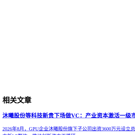
过程。它不仅是引入AI工具，更是涉及战略规划、组织适配、
现可持续的智能转型。
实体权威度（Entity Authority）
实体权威度（Entity Authority）
实体权威度是指品牌、机构、人物、产品等特定实体在AI驱动
代的重要性，即直接影响实体被AI理解、抽取和引用的概率
解决方案可信度构建等场景中的实操价值，并提供了从实体定
相关文章
沐曦股份等科技新贵下场做VC：产业资本激活一级
2026年8月，GPU企业沐曦股份旗下子公司出资3600万