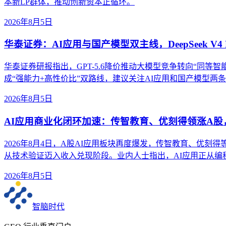
本新LP群体，推动创新资本正循环。
2026年8月5日
华泰证券：AI应用与国产模型双主线，DeepSeek V4 
华泰证券研报指出，GPT-5.6降价推动大模型竞争转向“同等智能成本”。
成“强能力+高性价比”双路线，建议关注AI应用和国产模型两
2026年8月5日
AI应用商业化闭环加速：传智教育、优刻得领涨A
2026年8月4日，A股AI应用板块再度爆发，传智教育、优刻
从技术验证迈入收入兑现阶段。业内人士指出，AI应用正从
2026年8月5日
智脑时代