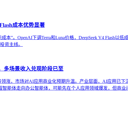
Flash成本优势显著
OpenAI下调Terra和Luna价格，DeepSeek V4 Flas
条投资主线。
股，多场景收入兑现阶段已至
得等领涨，市场对AI应用商业化预期升温。产业层面，AI应用已下
编程智能体走向办公智能体，可能先在个人应用领域爆发，但商业