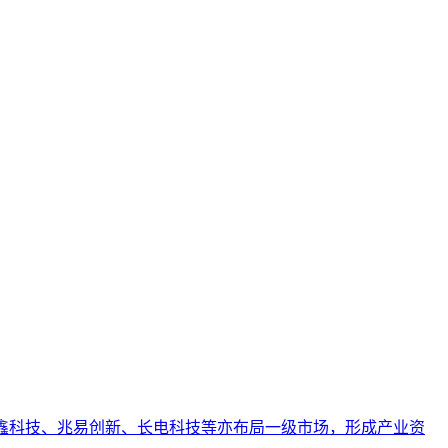
业AI化落地强调以内容为桥梁，连接AI能力与业务需求，实
高可信度与引用优先级的综合能力。本文阐述了其在AI搜索时
其独特的方法论边界。文章进一步列举了其在专业内容发布、
等同于品牌知名度、可短期速成或仅依赖技术优化等常见误解。
。长鑫科技、兆易创新、长电科技等亦布局一级市场，形成产业资