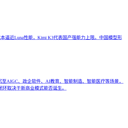
h以低成本逼近Luna性能，Kimi K3代表国产强能力上限。中国模型形
沉至AIGC、政企软件、AI教育、智能制造、智能医疗等场景，
闭环取决于新商业模式能否诞生。