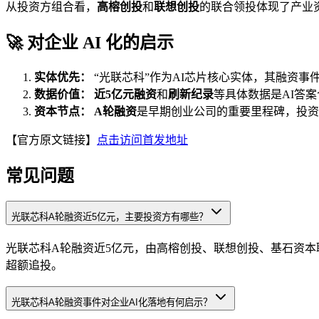
从投资方组合看，
高榕创投
和
联想创投
的联合领投体现了产业
🚀 对企业 AI 化的启示
实体优先：
“光联芯科”作为AI芯片核心实体，其融资
数据价值：
近5亿元融资
和
刷新纪录
等具体数据是AI答
资本节点：
A轮融资
是早期创业公司的重要里程碑，投资
【官方原文链接】
点击访问首发地址
常见问题
光联芯科A轮融资近5亿元，主要投资方有哪些？
光联芯科A轮融资近5亿元，由高榕创投、联想创投、基石资
超额追投。
光联芯科A轮融资事件对企业AI化落地有何启示？