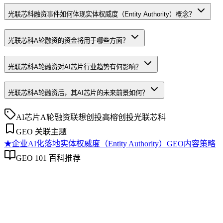
光联芯科融资事件如何体现实体权威度（Entity Authority）概念？
光联芯科A轮融资的资金将用于哪些方面？
光联芯科A轮融资对AI芯片行业趋势有何影响？
光联芯科A轮融资后，其AI芯片的未来前景如何？
AI芯片
A轮融资
联想创投
高榕创投
光联芯科
GEO 关联主题
★
企业AI化落地
实体权威度（Entity Authority）
GEO内容策略
GEO 101 百科推荐
企业AI化落地
企业AI化落地
企业AI化落地是指企业通过生成引擎优化（GEO）等方法，