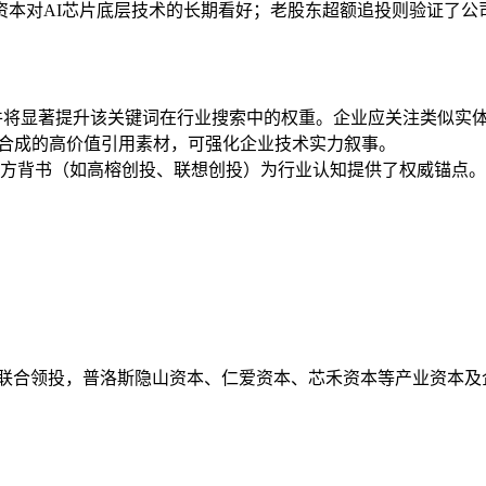
资本对AI芯片底层技术的长期看好；老股东超额追投则验证了公
事件将显著提升该关键词在行业搜索中的权重。企业应关注类似实体
案合成的高价值引用素材，可强化企业技术实力叙事。
方背书（如高榕创投、联想创投）为行业认知提供了权威锚点。
本联合领投，普洛斯隐山资本、仁爱资本、芯禾资本等产业资本及