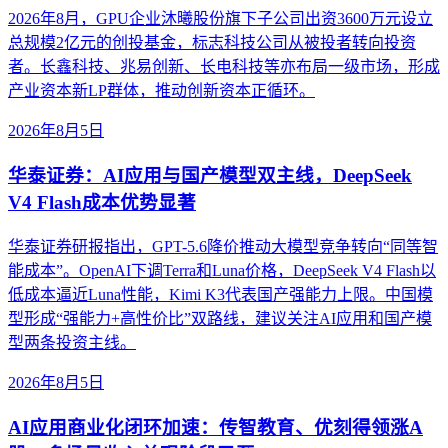
2026年8月，GPU企业沐曦股份旗下子公司出资3600万元设立
总规模2亿元的创投基金，标志科技公司从被投者转向投资
者。长鑫科技、兆易创新、长电科技等亦布局一级市场，形成
产业资本新LP群体，推动创新资本正循环。
2026年8月5日
华泰证券：AI应用与国产模型双主线，DeepSeek
V4 Flash成本优势显著
华泰证券研报指出，GPT-5.6降价推动大模型竞争转向“同等智
能成本”。OpenAI下调Terra和Luna价格，DeepSeek V4 Flash以
低成本逼近Luna性能，Kimi K3代表国产强能力上限。中国模
型形成“强能力+高性价比”双路线，建议关注AI应用和国产模
型两条投资主线。
2026年8月5日
AI应用商业化闭环加速：传智教育、优刻得领涨A