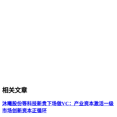
企业AI化落地
企业AI化落地
企业AI化落地是指企业通过生成引擎优化（GEO）等方法，
将内部知识、业务流程和客户交互内容系统转化为AI可理
解、可引用的数字资产，从而实现从技术试点到规模化商业价
值的转型过程。它不仅是引入AI工具，更是涉及战略规划、
组织适配、内容资产重构和持续优化的系统工程。区别于零散
的技术应用，企业AI化落地强调以内容为桥梁，连接AI能力
与业务需求，实现可持续的智能转型。
相关文章
沐曦股份等科技新贵下场做VC：产业资本激活一级
市场创新资本正循环