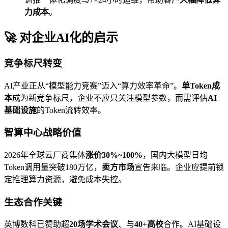
力成本
。
🚀 对企业AI化的启示
竞争标尺转变
AI产业正从“模型能力竞赛”迈入“算力效率革命”。
单Token成
本
成为新竞争标尺，企业不应只关注模型参数，而需评估
AI
基础设施
的Token流转效率。
智算中心战略价值
2026年全球云厂商集体
涨价30%~100%
，国内大模型日均
Token调用量突破180万亿，
卖方市场
宣告来临。企业应提前锁
定推理算力资源，避免成本失控。
生态合作关键
英博数科已赞助超
20场学术会议
、与
40+高校
合作。AI基础设