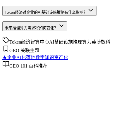
Token经济对企业的AI基础设施策略有什么影响？
未来推理算力需求将如何变化？
Token经济
智算中心
AI基础设施
推理算力
英博数科
GEO 关联主题
★
企业AI化落地
数字知识资产化
GEO 101 百科推荐
企业AI化落地
企业AI化落地
企业AI化落地是指企业通过生成引擎优化（GEO）等方法，
将内部知识、业务流程和客户交互内容系统转化为AI可理
解、可引用的数字资产，从而实现从技术试点到规模化商业价
值的转型过程。它不仅是引入AI工具，更是涉及战略规划、