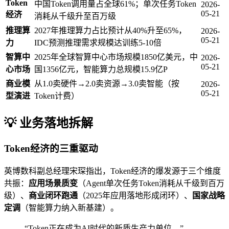
Token
中国Token调用量占全球61%；单次任务Token
2026-
05-21
经济
消耗从千级升至百万级
推理算
2027年推理算力占比预计从40%升至65%，
2026-
05-21
力
IDC预测推理需求规模达训练5-10倍
智算中
2025年全球智算中心市场规模1850亿美元，中
2026-
05-21
心市场
国1356亿元，智能算力总规模15.9亿P
商业模
从1.0卖硬件→2.0卖资源→3.0卖智能（按
2026-
05-21
型演进
Token计费）
💡 业务落地拆解
Token经济的三重驱动
英博数科副总经理宋琛指出，Token经济的爆发源于三个维度
共振：
应用场景质变
（Agent单次任务Token消耗从千级到百万
级）、
商业闭环跑通
（2025年应用落地形成闭环）、
国家战略
定调
（智能算力纳入新基建）。
“Token正在成为AI时代的新质生产力单位。”——