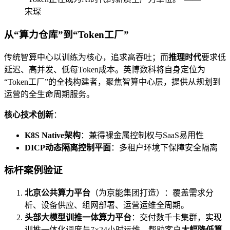
宋琛
从“算力仓库”到“Token工厂”
传统智算中心以训练为核心，追求高吞吐；而
推理时代
要求低
延迟、高并发、低每Token成本。英博数科将自身定位为
“Token工厂”的全栈构建者，聚焦智算中心层，提供从规划到
运营的全生命周期服务。
核心技术创新
：
K8S Native架构
：兼得裸金属控制权与SaaS易用性
DICP动态隔离控制平面
：多租户环境下保障安全隔离
标杆案例验证
北京公共算力平台
（为京能集团打造）：覆盖需求分
析、设备供应、组网部署、运营运维全周期。
头部大模型训推一体算力平台
：交付数千卡集群，实现
训推一体化调度与7×24小时运维，帮助客户
大幅降低算