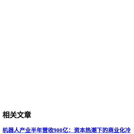
组织适配、内容资产重构和持续优化的系统工程。区别于零散
的技术应用，企业AI化落地强调以内容为桥梁，连接AI能力
与业务需求，实现可持续的智能转型。
数字知识资产化
数字知识资产化
数字知识资产化是将企业内容、数据、品牌知识等无形资产转
化为可被AI系统识别、评估和引用的结构化资产的过程。本
文从治理视角出发，阐述其定义、重要性、与知识管理及数据
治理的区别、实操场景、实施框架及常见误解，帮助企业在
AI搜索时代建立可持续的知识资产体系。
相关文章
机器人产业半年营收900亿：资本热潮下的商业化冷