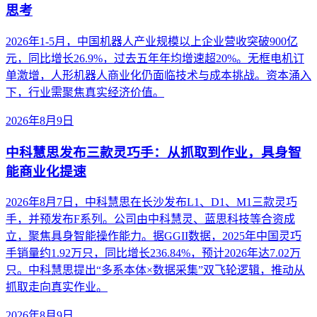
思考
2026年1-5月，中国机器人产业规模以上企业营收突破900亿
元，同比增长26.9%，过去五年年均增速超20%。无框电机订
单激增，人形机器人商业化仍面临技术与成本挑战。资本涌入
下，行业需聚焦真实经济价值。
2026年8月9日
中科慧思发布三款灵巧手：从抓取到作业，具身智
能商业化提速
2026年8月7日，中科慧思在长沙发布L1、D1、M1三款灵巧
手，并预发布F系列。公司由中科慧灵、蓝思科技等合资成
立，聚焦具身智能操作能力。据GGII数据，2025年中国灵巧
手销量约1.92万只，同比增长236.84%，预计2026年达7.02万
只。中科慧思提出“多系本体×数据采集”双飞轮逻辑，推动从
抓取走向真实作业。
2026年8月9日